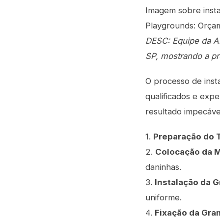
Imagem sobre insta
Playgrounds: Orça
DESC: Equipe da A
SP, mostrando a pr
O processo de inst
qualificados e exp
resultado impecáve
1.
Preparação do 
2.
Colocação da M
daninhas.
3.
Instalação da G
uniforme.
4.
Fixação da Gram