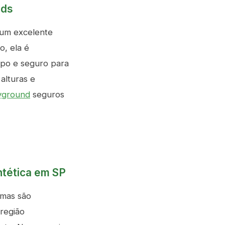
nds
 um excelente
o, ela é
mpo e seguro para
alturas e
yground
seguros
ntética em SP
amas são
região